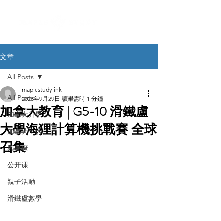
文章
All Posts
maplestudylink
All Posts
2023年9月29日
讀畢需時 1 分鐘
加拿大教育 | G5-10 滑鐵盧
加拿大升學
大學海狸計算機挑戰賽 全球
加拿大生活
召集
興趣班
公开课
親子活動
滑鐵盧數學