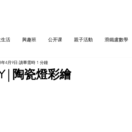
服
大生活
興趣班
公开课
親子活動
滑鐵盧數學
23年4月9日
讀畢需時 1 分鐘
Y | 陶瓷燈彩繪