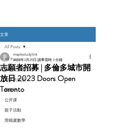
文章
All Posts
maplestudylink
All Posts
2023年3月29日
讀畢需時 3 分鐘
志願者招募 | 多倫多城市開
加拿大升學
放日 2023 Doors Open
加拿大生活
Toronto
興趣班
公开课
親子活動
滑鐵盧數學