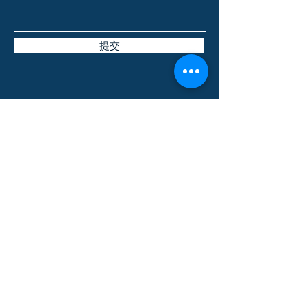
提交
MAPLE STUDY LINK INC.
3080 Yonge St., Suite 6060
Toronto, ON M4N 3N1
電郵:
info@maplestudylink.com
電話:
+1 (647) 467-5465