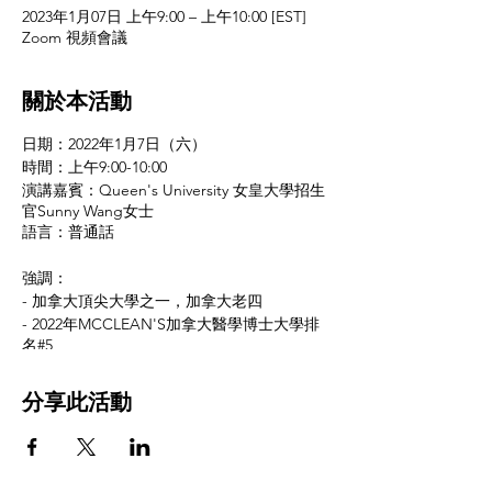
2023年1月07日 上午9:00 – 上午10:00 [EST]
Zoom 視頻會議
關於本活動
日期：2022年1月7日（六）
時間：上午9:00-10:00
演講嘉賓：Queen's University 女皇大學招生
官Sunny Wang女士
語言：普通話
強調：
- 加拿大頂尖大學之一，加拿大老四
- 2022年MCCLEAN'S加拿大醫學博士大學排
名#5
- 女皇大學介紹、熱門專業、入學要求
- 一些工程課程可以通過“直接進入”途徑直接
分享此活動
進入專業
- 女皇大學學生實習計劃、國際交換生計劃等